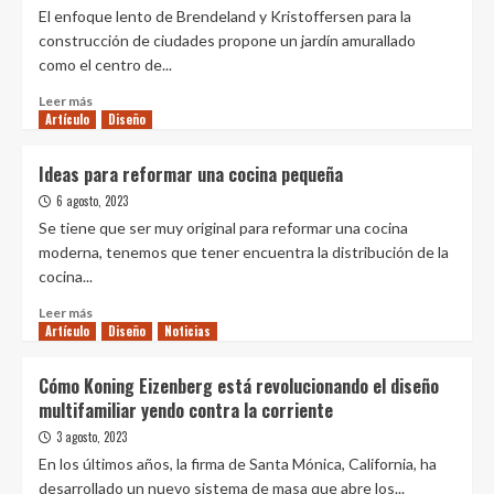
El enfoque lento de Brendeland y Kristoffersen para la
construcción de ciudades propone un jardín amurallado
como el centro de...
Leer
Leer más
Artículo
más
Diseño
sobre
Centro
Ideas para reformar una cocina pequeña
de
6 agosto, 2023
jardinería:
Hage
Se tiene que ser muy original para reformar una cocina
en
moderna, tenemos que tener encuentra la distribución de la
Lund,
cocina...
Suecia
por
Leer
Leer más
Brendeland
Artículo
más
Diseño
Noticias
&
sobre
Kristoffersen
Ideas
Cómo Koning Eizenberg está revolucionando el diseño
para
multifamiliar yendo contra la corriente
reformar
una
3 agosto, 2023
cocina
En los últimos años, la firma de Santa Mónica, California, ha
pequeña
desarrollado un nuevo sistema de masa que abre los...