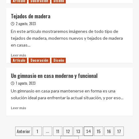
Artículo
más
Decoración
Diseño
en
sobre
3D
Fachadas
Tejados de madera
de
2 agosto, 2023
piedra
en
En este articulo mostraremos imágenes de todo tipo de
casas
tejados de madera, modernos nuevos y tejados de madera
antiguas
en casas...
Leer
Leer más
Artículo
más
Decoración
Diseño
sobre
Tejados
Un gimnasio en casa moderno y funcional
de
1 agosto, 2023
madera
Un gimnasio en casa para mantenerse en forma es una
solución ideal para enfrentar la actual situación, y por eso...
Leer
Leer más
más
sobre
Un
Paginación
Anterior
1
11
12
13
15
16
17
gimnasio
…
14
en