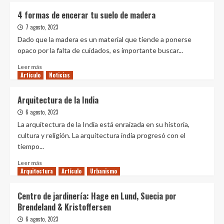
4 formas de encerar tu suelo de madera
7 agosto, 2023
Dado que la madera es un material que tiende a ponerse
opaco por la falta de cuidados, es importante buscar...
Leer
Leer más
Artículo
más
Noticias
sobre
4
Arquitectura de la India
formas
6 agosto, 2023
de
encerar
La arquitectura de la India está enraizada en su historia,
tu
cultura y religión. La arquitectura india progresó con el
suelo
tiempo...
de
madera
Leer
Leer más
Arquitectura
más
Artículo
Urbanismo
sobre
Arquitectura
Centro de jardinería: Hage en Lund, Suecia por
de
Brendeland & Kristoffersen
la
India
6 agosto, 2023