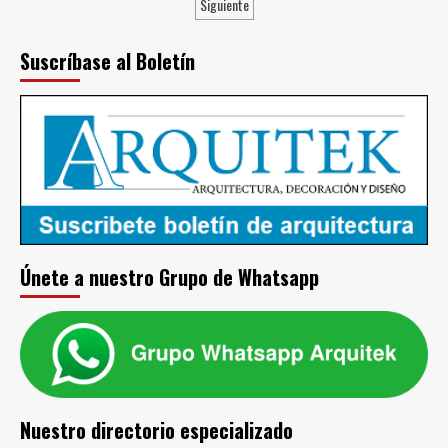
de
Siguiente
casa
entradas
moderno
y
Suscríbase al Boletín
funcional
Únete a nuestro Grupo de Whatsapp
Nuestro directorio especializado