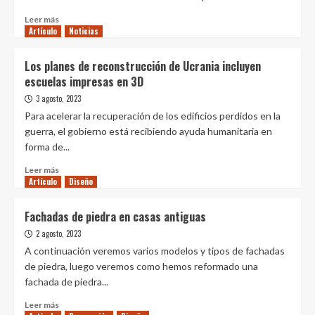
Leer
Leer más
Artículo
más
Noticias
sobre
Cómo
Los planes de reconstrucción de Ucrania incluyen
Koning
escuelas impresas en 3D
Eizenberg
está
3 agosto, 2023
revolucionando
Para acelerar la recuperación de los edificios perdidos en la
el
guerra, el gobierno está recibiendo ayuda humanitaria en
diseño
forma de...
multifamiliar
yendo
Leer
Leer más
contra
Artículo
más
Diseño
la
sobre
corriente
Los
Fachadas de piedra en casas antiguas
planes
2 agosto, 2023
de
reconstrucción
A continuación veremos varios modelos y tipos de fachadas
de
de piedra, luego veremos como hemos reformado una
Ucrania
fachada de piedra...
incluyen
escuelas
Leer
Leer más
impresas