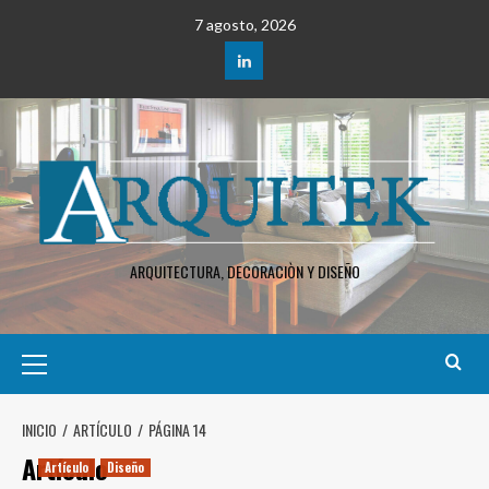
Saltar
7 agosto, 2026
al
contenido
LinkedIn
ARQUITECTURA, DECORACIÒN Y DISEÑO
Menú
principal
INICIO
ARTÍCULO
PÁGINA 14
Artículo
Artículo
Diseño