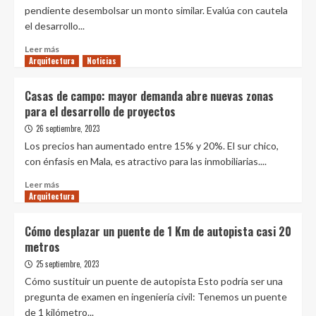
pendiente desembolsar un monto similar. Evalúa con cautela
el desarrollo...
Leer
Leer más
Arquitectura
más
Noticias
sobre
T&C
Casas de campo: mayor demanda abre nuevas zonas
posterga
para el desarrollo de proyectos
inversión
en
26 septiembre, 2023
proyectos
Los precios han aumentado entre 15% y 20%. El sur chico,
hoteleros
con énfasis en Mala, es atractivo para las inmobiliarias....
Ibis
y
Leer
Leer más
Novotel
Arquitectura
más
hasta
sobre
2024
Casas
Cómo desplazar un puente de 1 Km de autopista casi 20
de
metros
campo:
mayor
25 septiembre, 2023
demanda
Cómo sustituir un puente de autopista Esto podría ser una
abre
pregunta de examen en ingeniería civil: Tenemos un puente
nuevas
de 1 kilómetro...