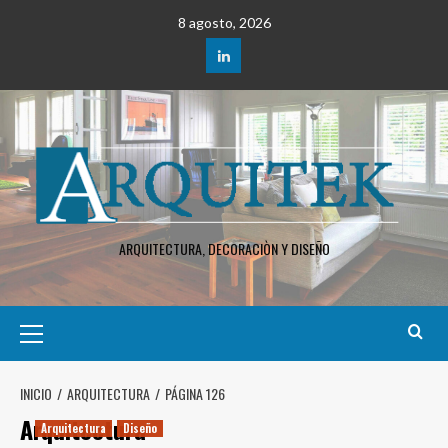
Saltar
8 agosto, 2026
al
contenido
LinkedIn
ARQUITECTURA, DECORACIÒN Y DISEÑO
Menú
principal
INICIO
ARQUITECTURA
PÁGINA 126
Arquitectura
Arquitectura
Diseño