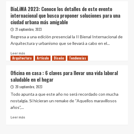
La
BiaLiMA 2023: Conoce los detalles de este evento
vivienda
internacional que busca proponer soluciones para una
construida
ciudad urbana más amigable
con
túneles
21 septiembre, 2023
de
Regresa a una edición presencial la II Bienal Internacional de
alcantarillas
Arquitectura y urbanismo que se llevará a cabo en el...
prefabricadas
de
Leer
Leer más
hormigón
Arquitectura
más
Artículo
Diseño
Tendencias
sobre
BiaLiMA
Oficina en casa : 6 claves para llevar una vida laboral
2023:
saludable en el hogar
Conoce
los
20 septiembre, 2023
detalles
Todo apunta a que este año no será recordado con mucha
de
nostalgia. Si hicieran un remake de “Aquellos maravillosos
este
años”,...
evento
internacional
Leer
Leer más
que
más
busca
sobre
proponer
Oficina