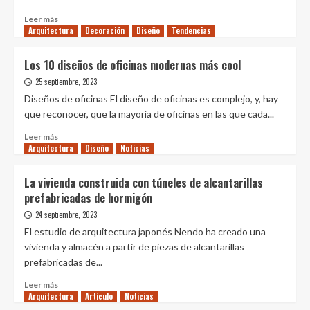
zonas
para
Leer
Leer más
el
Arquitectura
más
Decoración
Diseño
Tendencias
desarrollo
sobre
de
Cómo
Los 10 diseños de oficinas modernas más cool
proyectos
desplazar
25 septiembre, 2023
un
puente
Diseños de oficinas El diseño de oficinas es complejo, y, hay
de
que reconocer, que la mayoría de oficinas en las que cada...
1
Leer
Km
Leer más
Arquitectura
más
Diseño
Noticias
de
sobre
autopista
Los
casi
La vivienda construida con túneles de alcantarillas
10
20
prefabricadas de hormigón
diseños
metros
de
24 septiembre, 2023
oficinas
El estudio de arquitectura japonés Nendo ha creado una
modernas
vivienda y almacén a partir de piezas de alcantarillas
más
prefabricadas de...
cool
Leer
Leer más
Arquitectura
más
Artículo
Noticias
sobre