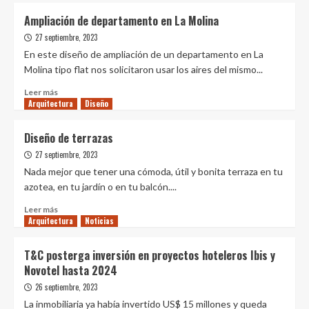
Ampliación de departamento en La Molina
27 septiembre, 2023
En este diseño de ampliación de un departamento en La
Molina tipo flat nos solicitaron usar los aires del mismo...
Leer
Leer más
Arquitectura
más
Diseño
sobre
Ampliación
Diseño de terrazas
de
27 septiembre, 2023
departamento
en
Nada mejor que tener una cómoda, útil y bonita terraza en tu
La
azotea, en tu jardín o en tu balcón....
Molina
Leer
Leer más
Arquitectura
más
Noticias
sobre
Diseño
T&C posterga inversión en proyectos hoteleros Ibis y
de
Novotel hasta 2024
terrazas
26 septiembre, 2023
La inmobiliaria ya había invertido US$ 15 millones y queda