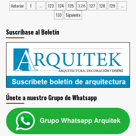
Paginación
soluciones
Anterior
1
123
124
125
127
128
129
en
…
126
…
para
casa
de
133
Siguiente
una
:
ciudad
entradas
6
urbana
claves
Suscríbase al Boletín
más
para
amigable
llevar
una
vida
laboral
saludable
en
el
hogar
Únete a nuestro Grupo de Whatsapp