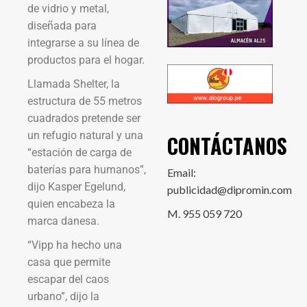
de vidrio y metal,
diseñada para
integrarse a su línea de
productos para el hogar.
Llamada Shelter, la
estructura de 55 metros
cuadrados pretende ser
un refugio natural y una
CONTÁCTANOS
“estación de carga de
baterías para humanos”,
Email:
dijo Kasper Egelund,
publicidad@dipromin.com
quien encabeza la
M. 955 059 720
marca danesa.
“Vipp ha hecho una
casa que permite
escapar del caos
urbano”, dijo la