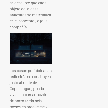
se descubre que cada
objeto de la casa
antiestrés se materializa
en el concepto”, dijo la
compañía.
Las casas prefabricadas
antiestrés se construyen
justo al norte de
Copenhague, y cada
vivienda con armazón
de acero tarda seis
meses en producirse y