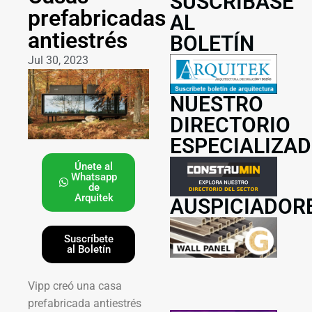
SUSCRÍBASE
prefabricadas
AL
antiestrés
BOLETÍN
Jul 30, 2023
NUESTRO
DIRECTORIO
ESPECIALIZA
Únete al
Whatsapp
de
Arquitek
AUSPICIADOR
Suscríbete
al Boletín
Vipp creó una casa
prefabricada antiestrés