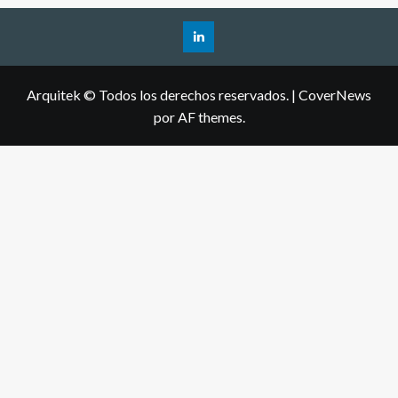
Arquitek © Todos los derechos reservados.
|
CoverNews
por AF themes.