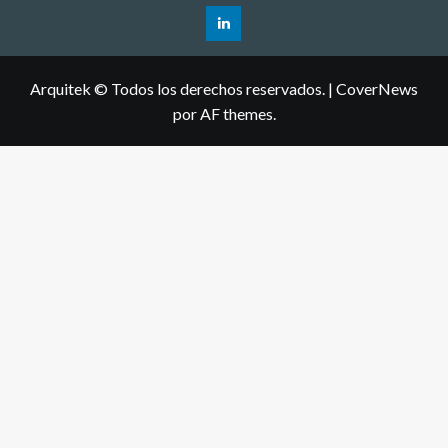
Arquitek © Todos los derechos reservados.
|
CoverNews
por AF themes.