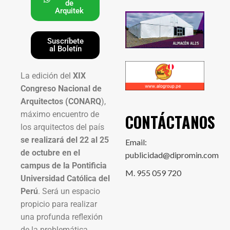
de
Arquitek
Suscríbete
al Boletín
La edición del
XIX
Congreso Nacional de
Arquitectos (CONARQ
),
máximo encuentro de
CONTÁCTANOS
los arquitectos del país
se realizará del 22 al 25
Email:
de octubre en el
publicidad@dipromin.com
campus de la Pontificia
M. 955 059 720
Universidad Católica del
Perú
. Será un espacio
propicio para realizar
una profunda reflexión
de la problemática