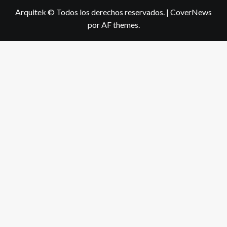
Arquitek © Todos los derechos reservados.
|
CoverNews
por AF themes.