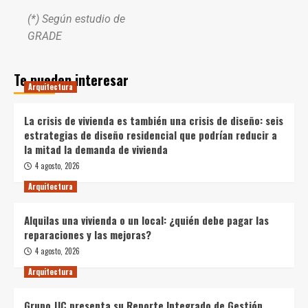
(*) Según estudio de
GRADE
Te pueden interesar
Arquitectura
La crisis de vivienda es también una crisis de diseño: seis
estrategias de diseño residencial que podrían reducir a
la mitad la demanda de vivienda
4 agosto, 2026
Arquitectura
Alquilas una vivienda o un local: ¿quién debe pagar las
reparaciones y las mejoras?
4 agosto, 2026
Arquitectura
Grupo JJC presenta su Reporte Integrado de Gestión