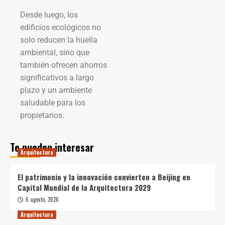
Desde luego, los
edificios ecológicos no
solo reducen la huella
ambiental, sino que
también ofrecen ahorros
significativos a largo
plazo y un ambiente
saludable para los
propietarios.
Te pueden interesar
Arquitectura
El patrimonio y la innovación convierten a Beijing en
Capital Mundial de la Arquitectura 2029
6 agosto, 2026
Arquitectura