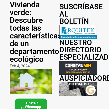
Vivienda
SUSCRÍBASE
verde:
AL
Descubre
BOLETÍN
todas las
características
NUESTRO
de un
DIRECTORIO
departamento
ESPECIALIZA
ecológico
Feb 4, 2024
AUSPICIADOR
Únete al
Whatsapp