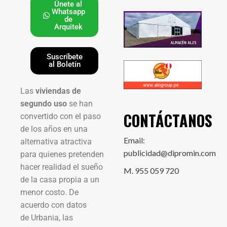
Únete al
Whatsapp
de
Arquitek
Suscríbete
al Boletín
Las
viviendas de
segundo uso
se han
CONTÁCTANOS
convertido con el paso
de los años en una
Email:
alternativa atractiva
publicidad@dipromin.com
para quienes pretenden
hacer realidad el sueño
M. 955 059 720
de la casa propia a un
menor costo. De
acuerdo con datos
de Urbania, las