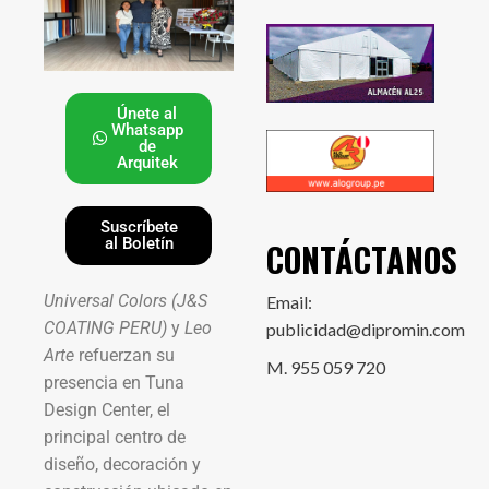
Únete al
Whatsapp
de
Arquitek
Suscríbete
al Boletín
CONTÁCTANOS
Universal Colors (J&S
Email:
COATING PERU)
y
Leo
publicidad@dipromin.com
Arte
refuerzan su
M. 955 059 720
presencia en Tuna
Design Center, el
principal centro de
diseño, decoración y