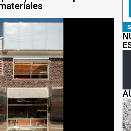
materiales
N
E
A