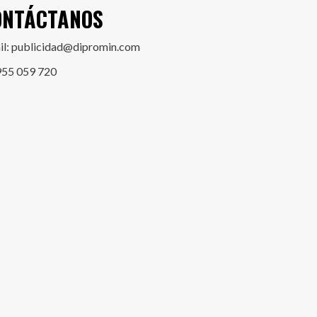
ONTÁCTANOS
il: publicidad@dipromin.com
955 059 720