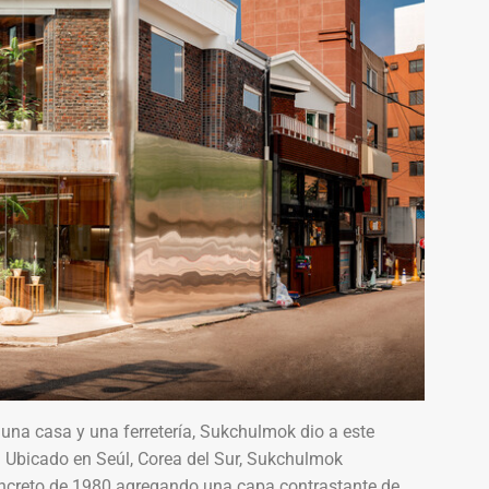
na casa y una ferretería, Sukchulmok dio a este
a. Ubicado en Seúl, Corea del Sur, Sukchulmok
 concreto de 1980 agregando una capa contrastante de