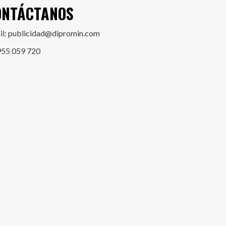
ONTÁCTANOS
il: publicidad@dipromin.com
955 059 720