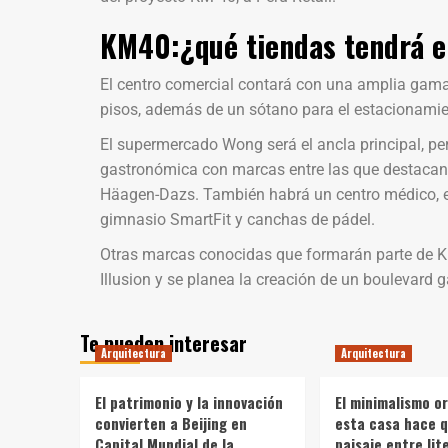
KM40
:
¿qué tiendas tendrá e
El centro comercial contará con una amplia gama 
pisos, además de un sótano para el estacionamie
El supermercado Wong será el ancla principal, pe
gastronómica con marcas entre las que destacan 
Häagen-Dazs. También habrá un centro médico, 
gimnasio SmartFit y canchas de pádel.
Otras marcas conocidas que formarán parte de K
Illusion y se planea la creación de un boulevard
Te pueden interesar
Arquitectura
Arquitectura
El patrimonio y la innovación
El minimalismo o
convierten a Beijing en
esta casa hace q
Capital Mundial de la
paisaje entre li