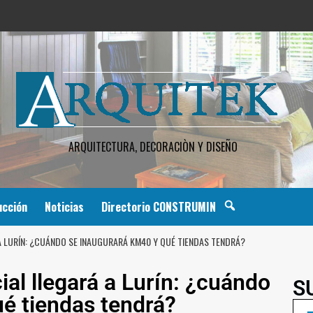
ARQUITECTURA, DECORACIÒN Y DISEÑO
ucción
Noticias
Directorio CONSTRUMIN
 LURÍN: ¿CUÁNDO SE INAUGURARÁ KM40 Y QUÉ TIENDAS TENDRÁ?
al llegará a Lurín: ¿cuándo
S
é tiendas tendrá?