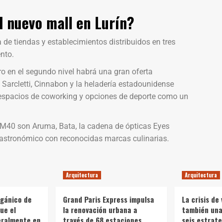
l nuevo mall en Lurín?
de tiendas y establecimientos distribuidos en tres
nto.
ro en el segundo nivel habrá una gran oferta
Sarcletti, Cinnabon y la heladería estadounidense
espacios de coworking y opciones de deporte como un
M40 son Aruma, Bata, la cadena de ópticas Eyes
 gastronómico con reconocidas marcas culinarias.
Arquitectura
Arquitectura
rgánico de
Grand Paris Express impulsa
La crisis de 
ue el
la renovación urbana a
también una 
teralmente en
través de 68 estaciones
seis estrate