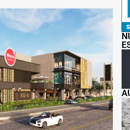
N
E
A