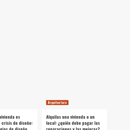
Arquitectura
vivienda es
Alquilas una vivienda o un
crisis de diseño:
local: ¿quién debe pagar las
gias de diseño
reparaciones y las mejoras?