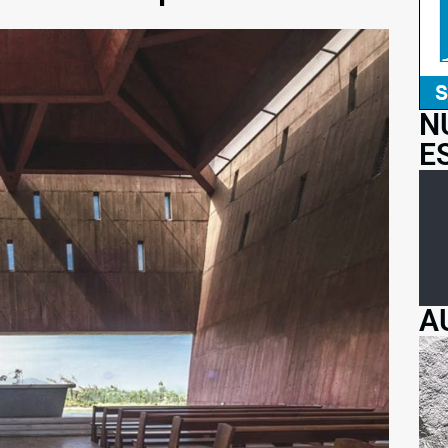
N
E
A