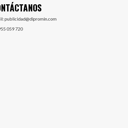
ONTÁCTANOS
il: publicidad@dipromin.com
955 059 720