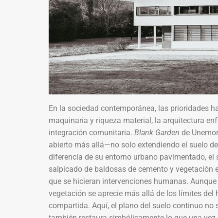
En la sociedad contemporánea, las prioridades h
maquinaria y riqueza material, la arquitectura enf
integración comunitaria.
Blank Garden
de Unemori 
abierto más allá—no solo extendiendo el suelo del
diferencia de su entorno urbano pavimentado, el s
salpicado de baldosas de cemento y vegetación ex
que se hicieran intervenciones humanas. Aunque e
vegetación se aprecie más allá de los límites del
compartida. Aquí, el plano del suelo continuo no so
también restaura simbólicamente lo que una vez e