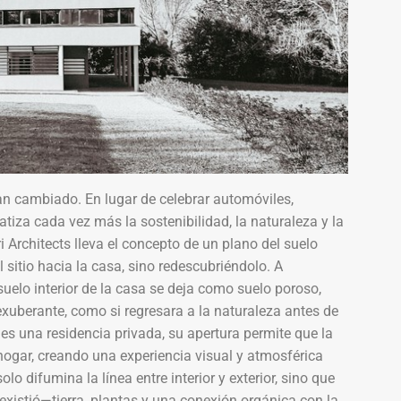
an cambiado. En lugar de celebrar automóviles,
atiza cada vez más la sostenibilidad, la naturaleza y la
Architects lleva el concepto de un plano del suelo
 sitio hacia la casa, sino redescubriéndolo. A
uelo interior de la casa se deja como suelo poroso,
uberante, como si regresara a la naturaleza antes de
s una residencia privada, su apertura permite que la
 hogar, creando una experiencia visual y atmosférica
lo difumina la línea entre interior y exterior, sino que
xistió—tierra, plantas y una conexión orgánica con la