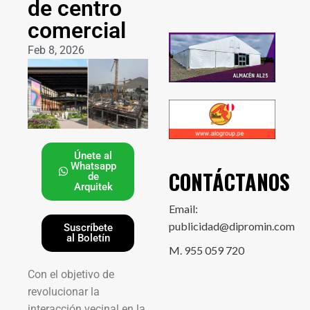
de centro
comercial
Feb 8, 2026
Únete al
Whatsapp
CONTÁCTANOS
de
Arquitek
Email:
publicidad@dipromin.com
Suscríbete
al Boletín
M. 955 059 720
Con el objetivo de
revolucionar la
interacción vecinal en la