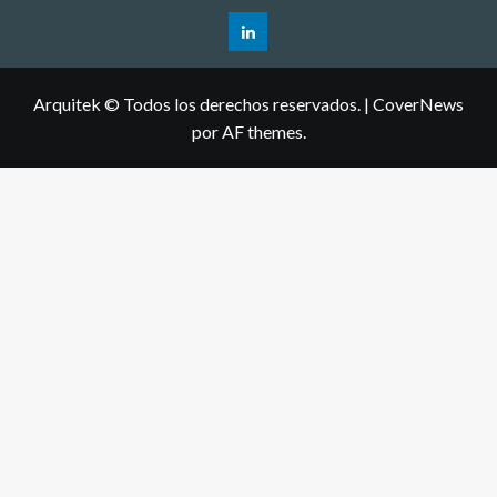
Arquitek © Todos los derechos reservados.
|
CoverNews
por AF themes.