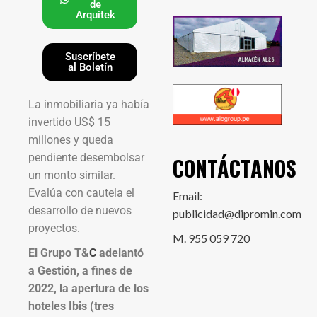
de
Arquitek
Suscríbete
al Boletín
La inmobiliaria ya había
invertido US$ 15
millones y queda
pendiente desembolsar
CONTÁCTANOS
un monto similar.
Evalúa con cautela el
Email:
desarrollo de nuevos
publicidad@dipromin.com
proyectos.
M. 955 059 720
El Grupo T&
C
adelantó
a Gestión, a fines de
2022, la apertura de los
hoteles Ibis (tres