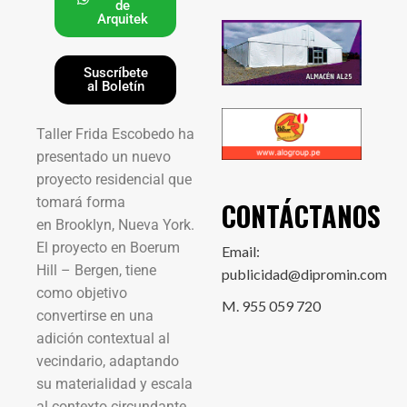
de
Arquitek
Suscríbete
al Boletín
Taller Frida Escobedo ha
presentado un nuevo
proyecto residencial que
tomará forma
CONTÁCTANOS
en Brooklyn, Nueva York.
El proyecto en Boerum
Email:
Hill – Bergen, tiene
publicidad@dipromin.com
como objetivo
M. 955 059 720
convertirse en una
adición contextual al
vecindario, adaptando
su materialidad y escala
al contexto circundante.