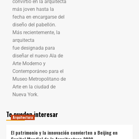
convirtió en la arquitecta
más joven hasta la
fecha en encargarse del
diseño del pabellón.
Más recientemente, la
arquitecta
fue designada para
diseñar el nuevo Ala de
Arte Moderno y
Contemporáneo para el
Museo Metropolitano de
Arte en la ciudad de
Nueva York.
Te pueden interesar
Arquitectura
El patrimonio y la innovación convierten a Beijing en