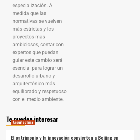
especialización. A
medida que las
normativas se vuelven
más estrictas y los
proyectos más
ambiciosos, contar con
expertos que puedan
guiar este cambio será
esencial para lograr un
desarrollo urbano y
arquitectónico más
equilibrado y respetuoso
con el medio ambiente.
Te pueden interesar
Arquitectura
El patrimonio y la innovación convierten a Beijing en