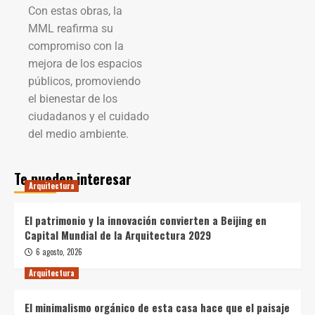
Con estas obras, la
MML reafirma su
compromiso con la
mejora de los espacios
públicos, promoviendo
el bienestar de los
ciudadanos y el cuidado
del medio ambiente.
Te pueden interesar
Arquitectura
El patrimonio y la innovación convierten a Beijing en
Capital Mundial de la Arquitectura 2029
6 agosto, 2026
Arquitectura
El minimalismo orgánico de esta casa hace que el paisaje