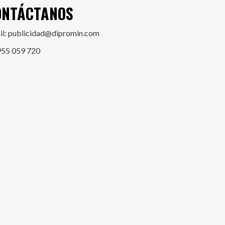
ONTÁCTANOS
il: publicidad@dipromin.com
955 059 720