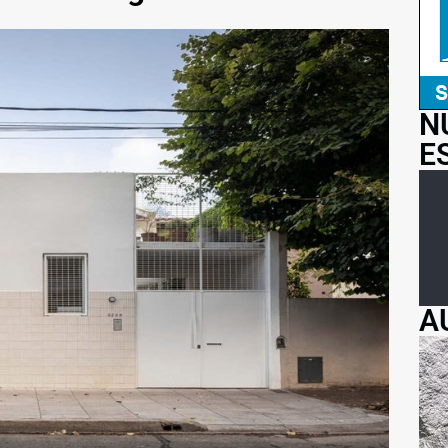
N
E
A