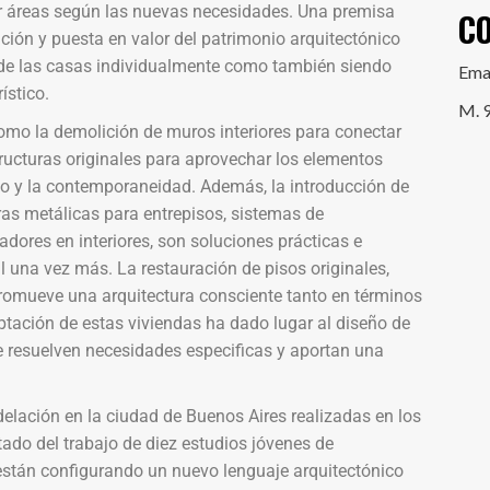
ar áreas según las nuevas necesidades. Una premisa
C
ción y puesta en valor del patrimonio arquitectónico
a de las casas individualmente como también siendo
Ema
ístico.
M. 
o la demolición de muros interiores para conectar
ructuras originales para aprovechar los elementos
ado y la contemporaneidad. Además, la introducción de
ras metálicas para entrepisos, sistemas de
dores en interiores, son soluciones prácticas e
l una vez más. La restauración de pisos originales,
promueve una arquitectura consciente tanto en términos
ación de estas viviendas ha dado lugar al diseño de
 resuelven necesidades especificas y aportan una
lación en la ciudad de Buenos Aires realizadas en los
tado del trabajo de diez estudios jóvenes de
 están configurando un nuevo lenguaje arquitectónico