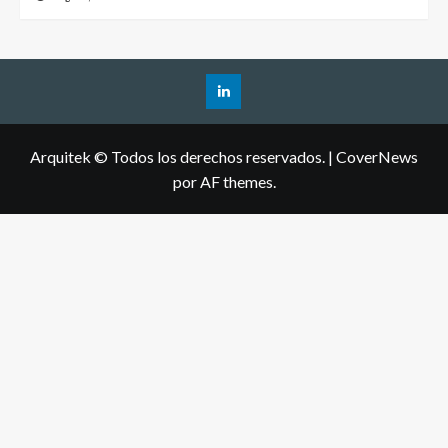
Arquitek © Todos los derechos reservados.
|
CoverNews
por AF themes.