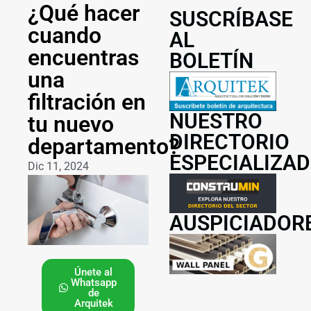
¿Qué hacer
SUSCRÍBASE
cuando
AL
encuentras
BOLETÍN
una
filtración en
NUESTRO
tu nuevo
DIRECTORIO
departamento?
ESPECIALIZA
Dic 11, 2024
AUSPICIADOR
Únete al
Whatsapp
de
Arquitek