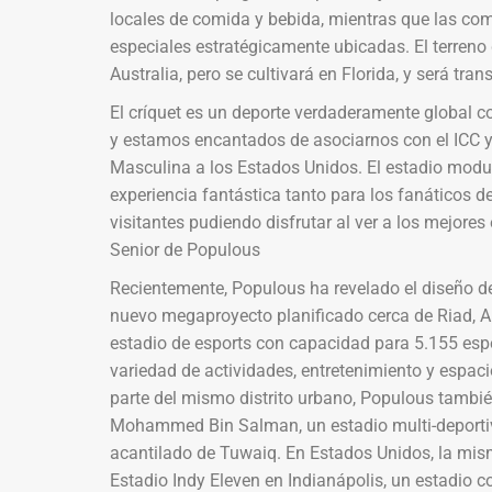
locales de comida y bebida, mientras que las co
especiales estratégicamente ubicadas. El terren
Australia, pero se cultivará en Florida, y será tr
El críquet es un deporte verdaderamente global 
y estamos encantados de asociarnos con el ICC y
Masculina a los Estados Unidos. El estadio modu
experiencia fantástica tanto para los fanáticos d
visitantes pudiendo disfrutar al ver a los mejore
Senior de Populous
Recientemente, Populous ha revelado el diseño d
nuevo megaproyecto planificado cerca de Riad, Ar
estadio de esports con capacidad para 5.155 esp
variedad de actividades, entretenimiento y espac
parte del mismo distrito urbano, Populous también
Mohammed Bin Salman, un estadio multi-deportivo
acantilado de Tuwaiq. En Estados Unidos, la mism
Estadio Indy Eleven en Indianápolis, un estadio