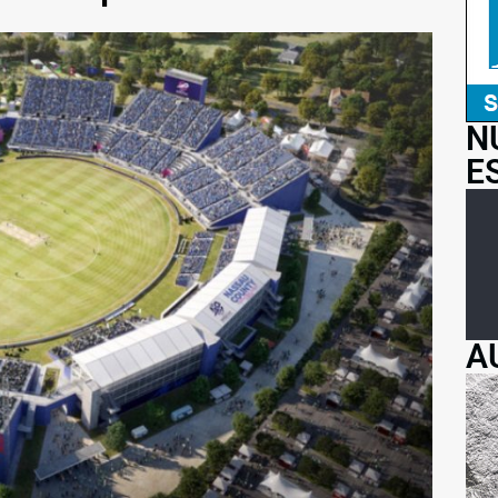
N
E
A