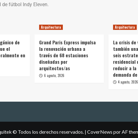
 de fútbol Indy Eleven.
Arquitectura
Arquitectura
rgánico de
Grand Paris Express impulsa
La crisis de 
ue el
la renovación urbana a
también una 
teralmente en
través de 68 estaciones
seis estrate
diseñadas por
residencial 
arquitectos/as
reducir a la
demanda de 
6 agosto, 2026
4 agosto, 2026
uitek © Todos los derechos reservados.
|
CoverNews
por AF the