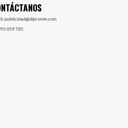
ONTÁCTANOS
il: publicidad@dipromin.com
955 059 720