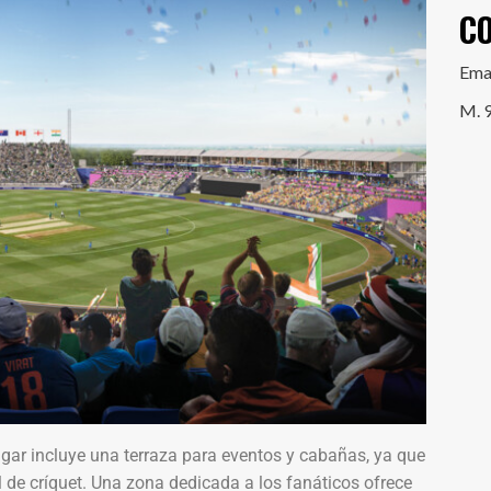
C
Ema
M. 
ugar incluye una terraza para eventos y cabañas, ya que
de críquet. Una zona dedicada a los fanáticos ofrece