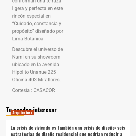
conforman una terraza
ligera y perfecta en este
rincón especial en
“Cuidado, constancia y
propósito” diseñado por
Lima Botánica.
Descubre el universo de
Numi en su showroom
ubicado en la avenida
Hipólito Unanue 225
Oficina 403 Miraflores.
Cortesia : CASACOR
Te pueden interesar
Arquitectura
La crisis de vivienda es también una crisis de diseño: seis
estrategias de diseño residencial que podrían reducir a