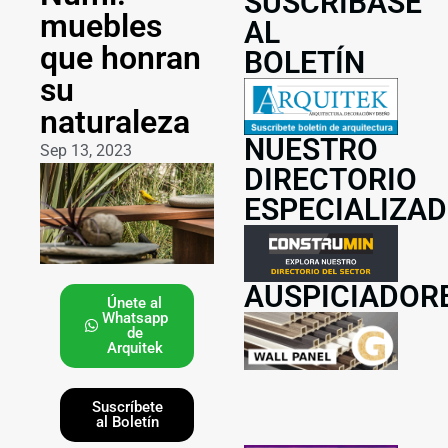
SUSCRÍBASE
muebles
AL
que honran
BOLETÍN
su
naturaleza
NUESTRO
Sep 13, 2023
DIRECTORIO
ESPECIALIZA
AUSPICIADOR
Únete al
Whatsapp
de
Arquitek
Suscríbete
al Boletín