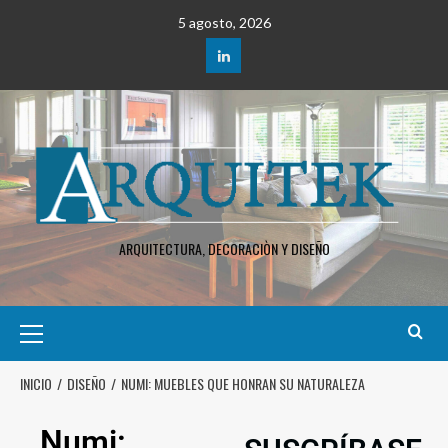
5 agosto, 2026
ARQUITECTURA, DECORACIÒN Y DISEÑO
INICIO
DISEÑO
NUMI: MUEBLES QUE HONRAN SU NATURALEZA
Numi: