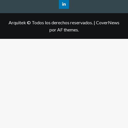
Arquitek © Todos los derechos reservados.
|
CoverNews
por AF themes.