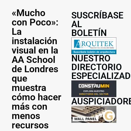
«Mucho
SUSCRÍBASE
con Poco»:
AL
La
BOLETÍN
instalación
visual en la
NUESTRO
AA School
DIRECTORIO
de Londres
ESPECIALIZA
que
muestra
cómo hacer
AUSPICIADOR
más con
menos
recursos