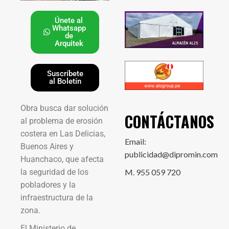
Únete al
Whatsapp
de
Arquitek
Suscríbete
al Boletín
Obra busca dar solución
CONTÁCTANOS
al problema de erosión
costera en Las Delicias,
Email:
Buenos Aires y
publicidad@dipromin.com
Huanchaco, que afecta
la seguridad de los
M. 955 059 720
pobladores y la
infraestructura de la
zona.
El Ministerio de