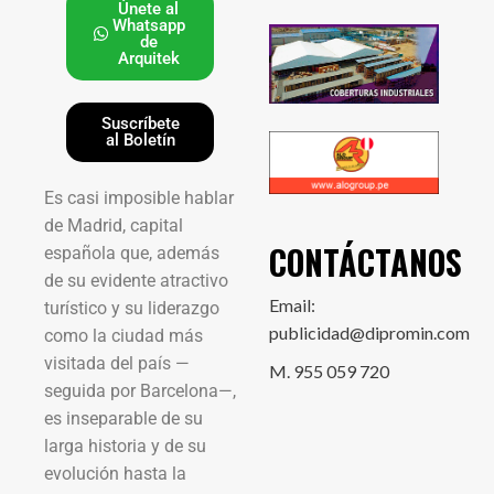
Únete al
Whatsapp
de
Arquitek
Suscríbete
al Boletín
Es casi imposible hablar
de Madrid, capital
CONTÁCTANOS
española que, además
de su evidente atractivo
Email:
turístico y su liderazgo
publicidad@dipromin.com
como la ciudad más
visitada del país —
M. 955 059 720
seguida por Barcelona—,
es inseparable de su
larga historia y de su
evolución hasta la