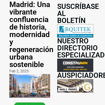
Madrid: Una
SUSCRÍBASE
vibrante
AL
confluencia
BOLETÍN
de historia,
modernidad
NUESTRO
y
DIRECTORIO
regeneración
ESPECIALIZA
urbana
sostenible
Feb 2, 2025
AUSPICIADOR