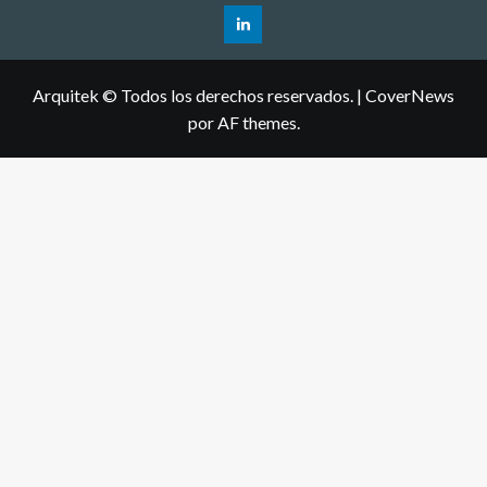
Arquitek © Todos los derechos reservados.
|
CoverNews
por AF themes.