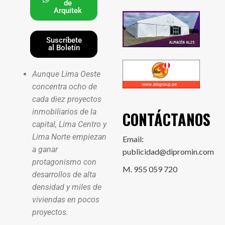
de
Arquitek
Suscríbete
al Boletín
Aunque Lima Oeste
concentra ocho de
cada diez proyectos
inmobiliarios de la
CONTÁCTANOS
capital, Lima Centro y
Lima Norte empiezan
Email:
a ganar
publicidad@dipromin.com
protagonismo con
M. 955 059 720
desarrollos de alta
densidad y miles de
viviendas en pocos
proyectos.