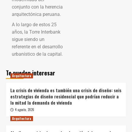
conjunto con la herencia
arquitectónica peruana.
A lo largo de estos 25
años, la Torre Interbank
sigue siendo un
referente en el desarrollo
urbanístico de la capital.
Te pueden interesar
Arquitectura
La crisis de vivienda es también una crisis de diseño: seis
estrategias de diseño residencial que podrían reducir a
la mitad la demanda de vivienda
4 agosto, 2026
Arquitectura