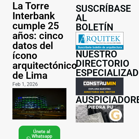
La Torre
SUSCRÍBASE
Interbank
AL
cumple 25
BOLETÍN
años: cinco
datos del
NUESTRO
ícono
DIRECTORIO
arquitectónico
ESPECIALIZA
de Lima
Feb 1, 2026
AUSPICIADOR
Únete al
Whatsapp