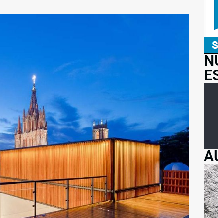
N
E
A