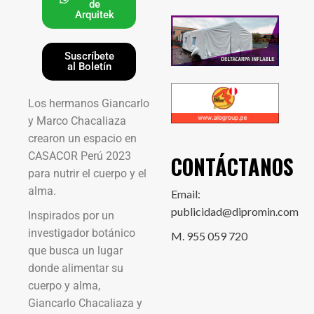
de
Arquitek
Suscríbete
al Boletín
Los hermanos Giancarlo
y Marco Chacaliaza
crearon un espacio en
CASACOR Perú 2023
CONTÁCTANOS
para nutrir el cuerpo y el
alma.
Email:
publicidad@dipromin.com
Inspirados por un
investigador botánico
M. 955 059 720
que busca un lugar
donde alimentar su
cuerpo y alma,
Giancarlo Chacaliaza y