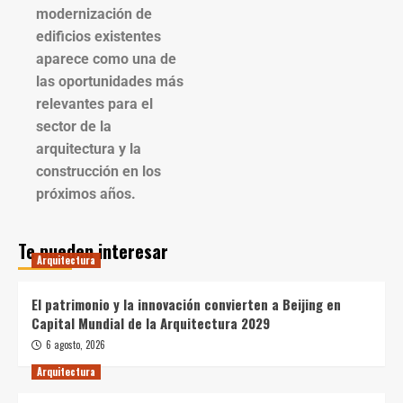
modernización de
edificios existentes
aparece como una de
las oportunidades más
relevantes para el
sector de la
arquitectura y la
construcción en los
próximos años.
Te pueden interesar
Arquitectura
El patrimonio y la innovación convierten a Beijing en
Capital Mundial de la Arquitectura 2029
6 agosto, 2026
Arquitectura