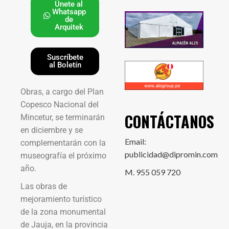
Únete al
Whatsapp
de
Arquitek
Suscríbete
al Boletín
Obras, a cargo del Plan
Copesco Nacional del
CONTÁCTANOS
Mincetur, se terminarán
en diciembre y se
Email:
complementarán con la
publicidad@dipromin.com
museografía el próximo
año.
M. 955 059 720
Las obras de
mejoramiento turístico
de la zona monumental
de Jauja, en la provincia