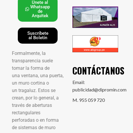
Únete al
Whatsapp
de
Arquitek
Suscríbete
al Boletín
Formalmente, la
transparencia suele
CONTÁCTANOS
tomar la forma de
una ventana, una puerta,
Email:
un muro cortina o
publicidad@dipromin.com
un tragaluz. Estos se
crean, por lo general, a
M. 955 059 720
través de aberturas
rectangulares
perforadas o en forma
de sistemas de muro