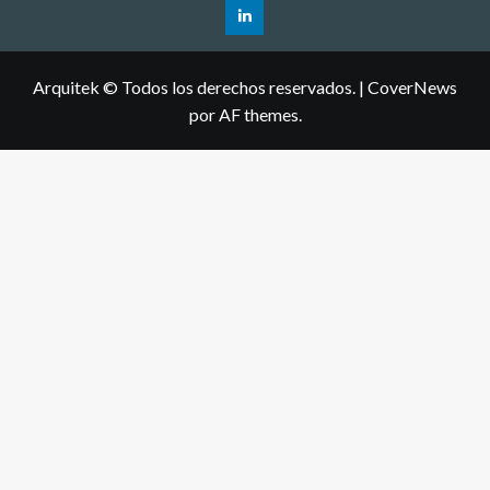
Arquitek © Todos los derechos reservados.
|
CoverNews
por AF themes.