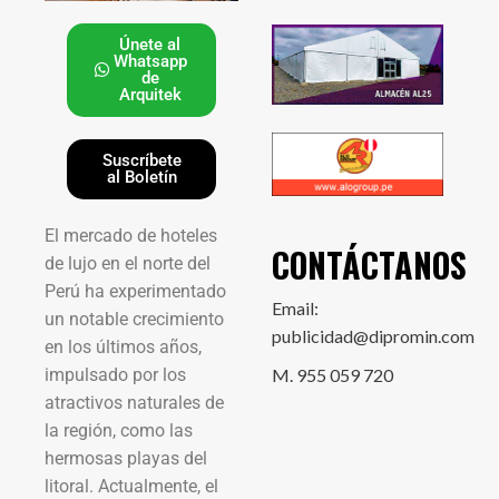
Únete al
Whatsapp
de
Arquitek
Suscríbete
al Boletín
El mercado de hoteles
CONTÁCTANOS
de lujo en el norte del
Perú ha experimentado
Email:
un notable crecimiento
publicidad@dipromin.com
en los últimos años,
impulsado por los
M. 955 059 720
atractivos naturales de
la región, como las
hermosas playas del
litoral. Actualmente, el