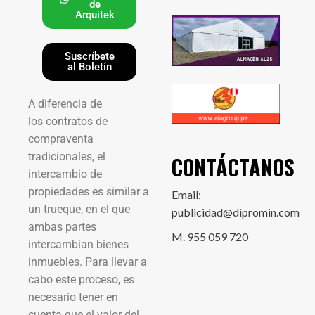
de
Arquitek
Suscríbete
al Boletín
A diferencia de
los contratos de
compraventa
tradicionales, el
CONTÁCTANOS
intercambio de
propiedades es similar a
Email:
un trueque, en el que
publicidad@dipromin.com
ambas partes
M. 955 059 720
intercambian bienes
inmuebles. Para llevar a
cabo este proceso, es
necesario tener en
cuenta que el valor del