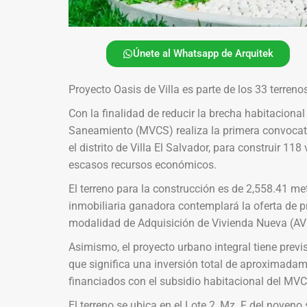
Únete al Whatsapp de Arquitek
Proyecto Oasis de Villa es parte de los 33 terreno
Con la finalidad de reducir la brecha habitacional 
Saneamiento (MVCS) realiza la primera convocator
el distrito de Villa El Salvador, para construir 118
escasos recursos económicos.
El terreno para la construcción es de 2,558.41 
inmobiliaria ganadora contemplará la oferta de p
modalidad de Adquisición de Vivienda Nueva (AVN
Asimismo, el proyecto urbano integral tiene previs
que significa una inversión total de aproximadam
financiados con el subsidio habitacional del MVC
El terreno se ubica en el Lote 2, Mz. F del noven