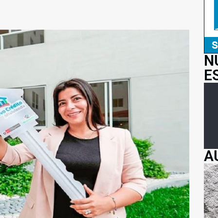
N
E
A