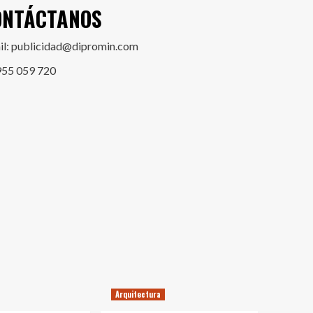
ONTÁCTANOS
il: publicidad@dipromin.com
955 059 720
Arquitectura