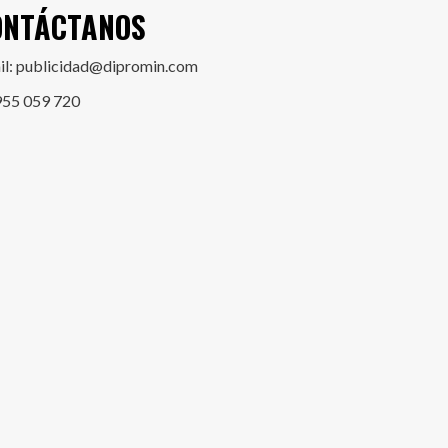
ONTÁCTANOS
il: publicidad@dipromin.com
955 059 720