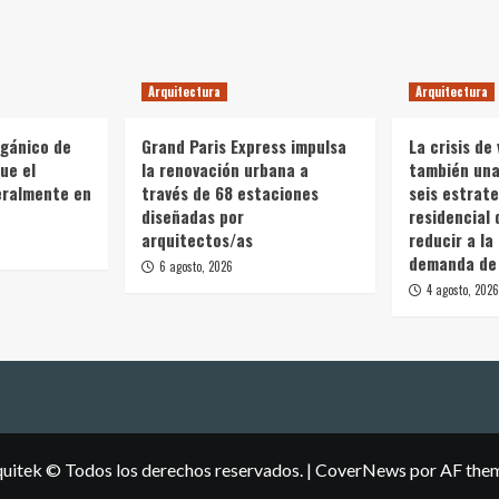
Arquitectura
Arquitectura
rgánico de
Grand Paris Express impulsa
La crisis de 
ue el
la renovación urbana a
también una 
teralmente en
través de 68 estaciones
seis estrate
diseñadas por
residencial 
arquitectos/as
reducir a la
demanda de 
6 agosto, 2026
4 agosto, 2026
uitek © Todos los derechos reservados.
|
CoverNews
por AF the