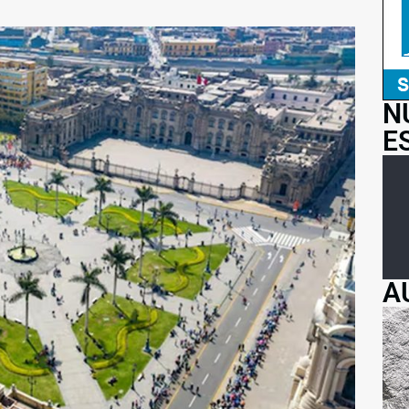
N
E
A