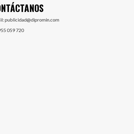
ONTÁCTANOS
il: publicidad@dipromin.com
955 059 720