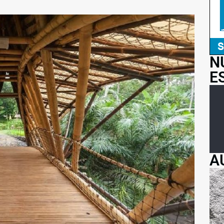
N
E
A