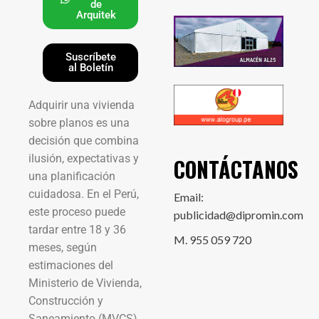
de
Arquitek
Suscríbete
al Boletín
Adquirir una vivienda
sobre planos es una
decisión que combina
ilusión, expectativas y
CONTÁCTANOS
una planificación
cuidadosa. En el Perú,
Email:
este proceso puede
publicidad@dipromin.com
tardar entre 18 y 36
M. 955 059 720
meses, según
estimaciones del
Ministerio de Vivienda,
Construcción y
Saneamiento (MVCS),