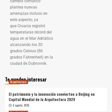
cambio climático
plantea nuevas
amenazas incluso en
este aspecto, ya
que Croacia registró
temperaturas récord del
agua en el Mar Adriático
alcanzando los 30
grados Celsius (86
grados Fahrenheit) en la
ciudad de Dubrovnik.
Te pueden interesar
Arquitectura
El patrimonio y la innovación convierten a Beijing en
Capital Mundial de la Arquitectura 2029
6 agosto, 2026