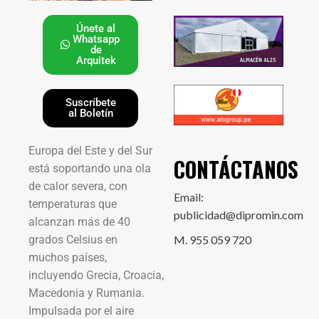
Únete al
Whatsapp
de
Arquitek
Suscríbete
al Boletín
Europa del Este y del Sur
CONTÁCTANOS
está soportando una ola
de calor severa, con
Email:
temperaturas que
publicidad@dipromin.com
alcanzan más de 40
grados Celsius en
M. 955 059 720
muchos países,
incluyendo Grecia, Croacia,
Macedonia y Rumania.
Impulsada por el aire