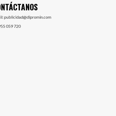
ONTÁCTANOS
il: publicidad@dipromin.com
955 059 720