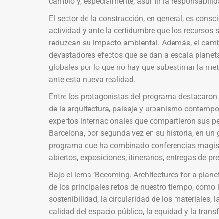
cambio y, especialmente, asumir la responsabilid
El sector de la construcción, en general, es cons
actividad y ante la certidumbre que los recursos 
reduzcan su impacto ambiental. Además, el cambi
devastadores efectos que se dan a escala planeta
globales por lo que no hay que subestimar la met
ante esta nueva realidad.
Entre los protagonistas del programa destacaron 
de la arquitectura, paisaje y urbanismo contempor
expertos internacionales que compartieron sus per
Barcelona, por segunda vez en su historia, en un g
programa que ha combinado conferencias magistra
abiertos, exposiciones, itinerarios, entregas de pr
Bajo el lema ‘Becoming. Architectures for a planet 
de los principales retos de nuestro tiempo, como l
sostenibilidad, la circularidad de los materiales, la
calidad del espacio público, la equidad y la tran