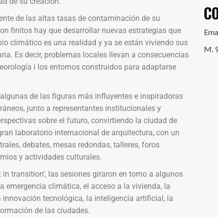
ad de su creación.
C
ciente de las altas tasas de contaminación de su
son finitos hay que desarrollar nuevas estrategias que
Ema
o climático es una realidad y ya se están viviendo sus
M. 
ria. Es decir, problemas locales llevan a consecuencias
eorología i los entornos construidos para adaptarse
algunas de las figuras más influyentes e inspiradoras
áneos, junto a representantes institucionales y
spectivas sobre el futuro, convirtiendo la ciudad de
ran laboratorio internacional de arquitectura, con un
les, debates, mesas redondas, talleres, foros
emios y actividades culturales.
in transition’, las sesiones giraron en torno a algunos
a emergencia climática, el acceso a la vivienda, la
 innovación tecnológica, la inteligencia artificial, la
sformación de las ciudades.