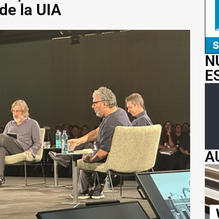
de la UIA
N
E
A