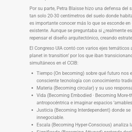
Por su parte, Petra Blaisse hizo una defensa del s
tan solo 20-30 centímetros del suelo donde habi
es importante conocer más lo que se esconde en e
existente. Aunque se preguntaba si ¿realmente es
repensar el diseño arquitectónico, creando estrate
El Congreso UIA contó con varios ejes temáticos a
planet in transition’ por los que iban transiciona
simultáneos en el CCIB:
Tiempo (On becoming) sobre qué futuro nos 
consciente tecnología con conocimiento tradic
Materia (Becoming circular) y su uso responsa
Vida (Becoming Embodied · Becoming More-th
antropocéntrica e imaginar espacios ‘amables’
Justicia (Becoming Interdependent) donde se 
innegociable.
Escala (Becoming Hyper-Conscious) analiza la