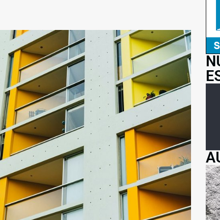
N
E
A