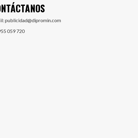
ONTÁCTANOS
il: publicidad@dipromin.com
955 059 720