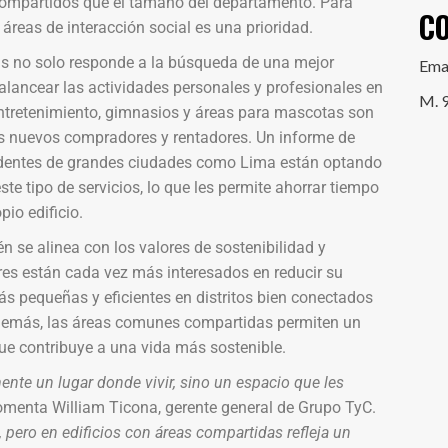
 compartidos que el tamaño del departamento. Para
C
 áreas de interacción social es una prioridad.
s no solo responde a la búsqueda de una mejor
Ema
alancear las actividades personales y profesionales en
M. 
entretenimiento, gimnasios y áreas para mascotas son
os nuevos compradores y rentadores. Un informe de
identes de grandes ciudades como Lima están optando
e tipo de servicios, lo que les permite ahorrar tiempo
io edificio.
se alinea con los valores de sostenibilidad y
es están cada vez más interesados en reducir su
más pequeñas y eficientes en distritos bien conectados
Además, las áreas comunes compartidas permiten un
que contribuye a una vida más sostenible.
te un lugar donde vivir, sino un espacio que les
comenta William Ticona, gerente general de Grupo TyC.
pero en edificios con áreas compartidas refleja un