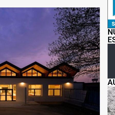
N
E
A