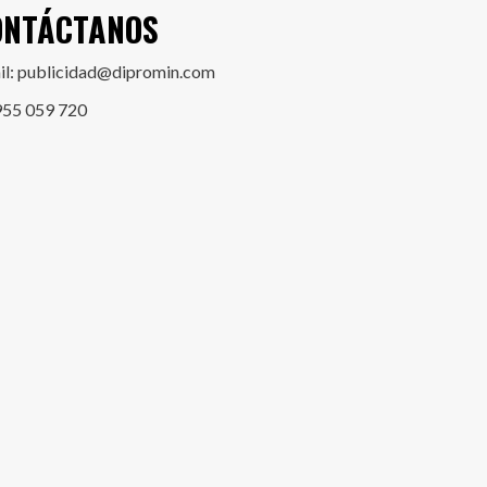
ONTÁCTANOS
il: publicidad@dipromin.com
955 059 720