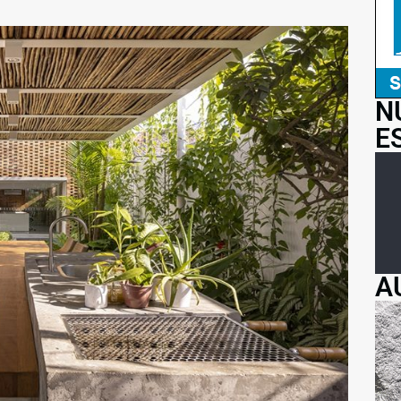
N
E
A