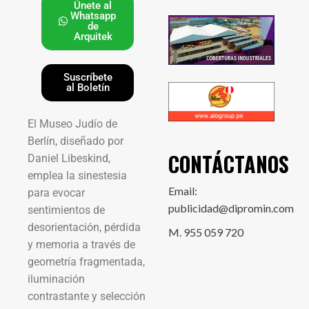
Únete al
Whatsapp
de
Arquitek
Suscríbete
al Boletín
El Museo Judío de
Berlín, diseñado por
CONTÁCTANOS
Daniel Libeskind,
emplea la sinestesia
Email:
para evocar
publicidad@dipromin.com
sentimientos de
desorientación, pérdida
M. 955 059 720
y memoria a través de
geometría fragmentada,
iluminación
contrastante y selección