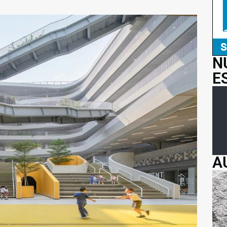
N
E
A