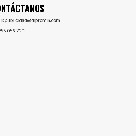
ONTÁCTANOS
il: publicidad@dipromin.com
955 059 720