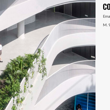
C
Ema
M. 