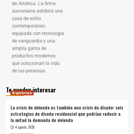
de América. La firma
surcoreana exhibirá una
casa de estilo
contemporáneo
equipada con tecnología
de vanguardia y una
amplia gama de
productos modernos
que solucionan la vida
de las personas.
Te pueden interesar
Arquitectura
La crisis de vivienda es también una crisis de diseño: seis
estrategias de diseño residencial que podrían reducir a
la mitad la demanda de vivienda
4 agosto, 2026