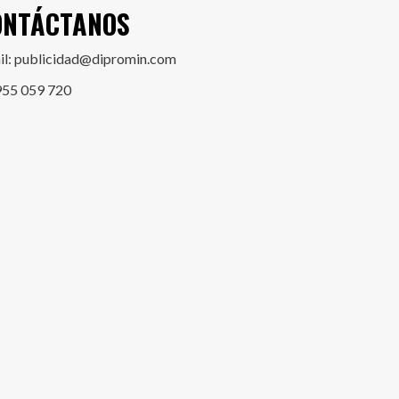
ONTÁCTANOS
il: publicidad@dipromin.com
955 059 720