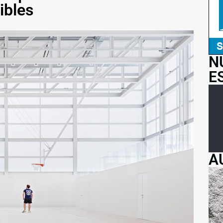
ibles
N
E
A