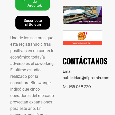
de
Arquitek
Suscríbete
al Boletín
Uno de los sectores que
está registrando cifras
positivas en un contexto
económico todavía
CONTÁCTANOS
adverso es el coworking.
El último estudio
Email:
realizado por la
publicidad@dipromin.com
consultora Binswanger
M. 955 059 720
indicó que cinco
operadores del mercado
proyectan expansiones
para este año. En
concreto, previó que